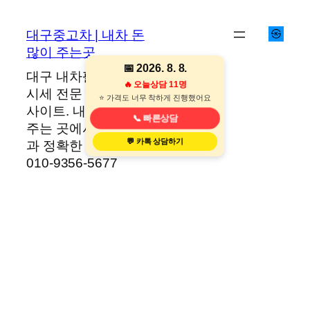
콘
텐
대구중고차 | 내차 돈
츠
많이 주는곳
로
📅 2026. 8. 8.
대구 내차팔기·중고차
바
🔥 오늘상담 11명
시세 전문 대구중고차
로
⭐ 처음이라 걱정했는데 완전만족!!!
사이트. 내차 돈 많이
가
📞 빠른상담
주는 곳에서 당일 현금
기
💬 카톡 상담하기
과 정확한 견적, 상담
010-9356-5677