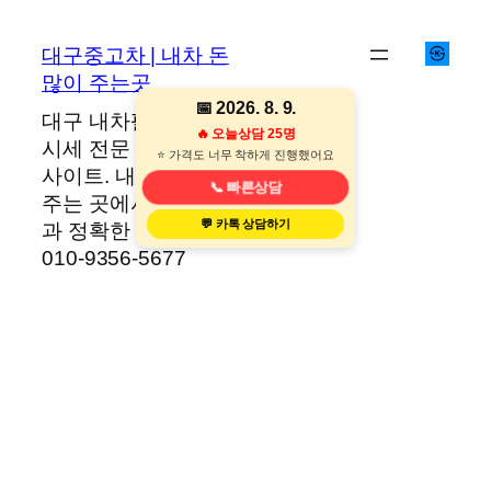
콘
텐
대구중고차 | 내차 돈
츠
많이 주는곳
로
📅 2026. 8. 9.
대구 내차팔기·중고차
바
🔥 오늘상담 25명
시세 전문 대구중고차
로
⭐ 처음이라 걱정했는데 완전만족!!!
사이트. 내차 돈 많이
가
📞 빠른상담
주는 곳에서 당일 현금
기
💬 카톡 상담하기
과 정확한 견적, 상담
010-9356-5677