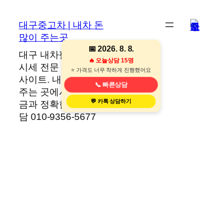
콘
텐
대구중고차 | 내차 돈
츠
많이 주는곳
로
📅 2026. 8. 8.
대구 내차팔기·중고차
바
🔥 오늘상담 15명
시세 전문 대구중고차
로
⭐ 처음이라 걱정했는데 완전만족!!!
사이트. 내차 돈 많이
가
📞 빠른상담
주는 곳에서 당일 현
기
💬 카톡 상담하기
금과 정확한 견적, 상
담 010-9356-5677