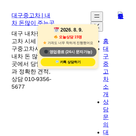
콘
텐
대구중고차 | 내
츠
차 돈많이 주는곳
로
2026. 8. 9.
대구 내차팔기·중
바
오늘상담 15명
홈
고차 시세 전문 대
로
가격도 너무 착하게 진행했어요
대
구중고차사이트.
가
영업종료 (24시 문자가능)
구
내차 돈 많이 주는
기
카톡 상담하기
중
곳에서 당일 현금
고
과 정확한 견적,
차
상담 010-9356-
소
5677
개
상
담
문
의
대