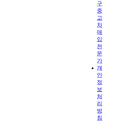
구
중
고
차
매
입
전
문
가
개
인
정
보
처
리
방
침